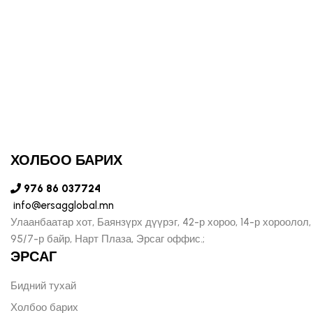
ХОЛБОО БАРИХ
976 86 037724
info@ersagglobal.mn
Улаанбаатар хот, Баянзүрх дүүрэг, 42-р хороо, 14-р хороолол,
95/7-р байр, Нарт Плаза, Эрсаг оффис.;
ЭРСАГ
Бидний тухай
Холбоо барих