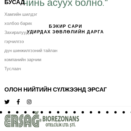
чинь асуух болно.“
БУСАД
Хамгийн шилдэг
холбоо барих
БЭКИР САРИ
УДИРДАХ ЗӨВЛӨЛИЙН ДАРГА
Захиралууд
гэрчилгээ
дүн шинжилгээний тайлан
компанийн зарчим
Туслаач
ОЛОН НИЙТИЙН СҮЛЖЭЭНД ЭРСАГ