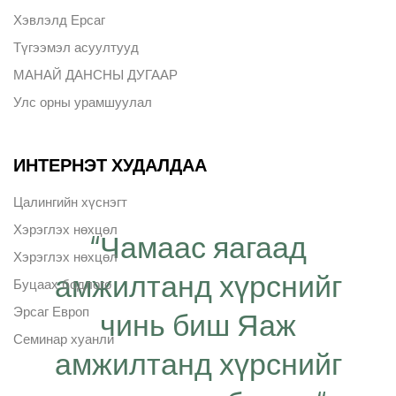
Хэвлэлд Ерсаг
Түгээмэл асуултууд
МАНАЙ ДАНСНЫ ДУГААР
Улс орны урамшуулал
ИНТЕРНЭТ ХУДАЛДАА
Цалингийн хүснэгт
Хэрэглэх нөхцөл
“Чамаас яагаад
Хэрэглэх нөхцөл
амжилтанд хүрснийг
Буцаах бодлого
Эрсаг Европ
чинь биш Яаж
Семинар хуанли
амжилтанд хүрснийг