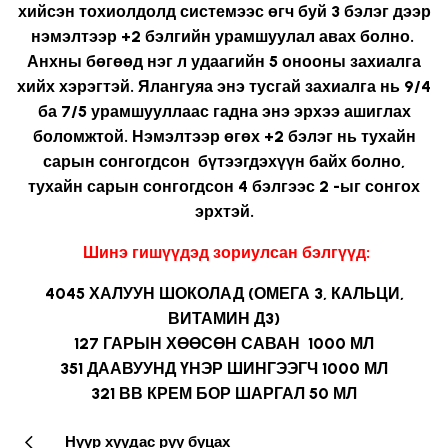
хийсэн тохиолдолд системээс өгч буй 3 бэлэг дээр
нэмэлтээр +2 бэлгийн урамшуулал авах болно.
Анхны бөгөөд нэг л удаагийн 5 онооны захиалга
хийх хэрэгтэй. Ялангуяа энэ тусгай захиалга нь 9/4
ба 7/5 урамшууллаас гадна энэ эрхээ ашиглах
боломжтой. Нэмэлтээр өгөх +2 бэлэг нь тухайн
сарын сонгогдсон бүтээгдэхүүн байх болно,
тухайн сарын сонгогдсон 4 бэлгээс 2 -ыг сонгох
эрхтэй.
Шинэ гишүүдэд зориулсан бэлгүүд:
4045
ХАЛУУН ШОКОЛАД (ОМЕГА 3, КАЛЬЦИ,
ВИТАМИН Д3)
127
ГАРЫН ХӨӨСӨН САВАН 1000 МЛ
351
ДААВУУНД ҮНЭР ШИНГЭЭГЧ 1000 МЛ
321
ВВ КРЕМ БОР ШАРГАЛ 50 МЛ
Нүүр хуудас руу буцах