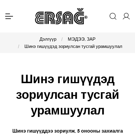
Дэлгүүр
МЭДЭЭ, ЗАР
Шинэ гишүүдэд зориулсан тусгай урамшуулал
Шинэ гишүүдэд
зориулсан тусгай
урамшуулал
Шинэ гишүүддээ зориулж, 5 онооны захиалга