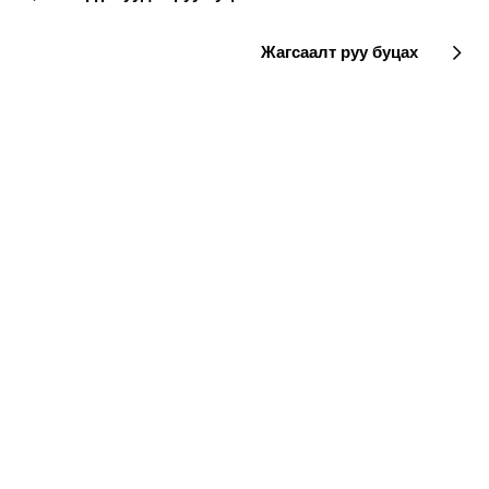
Жагсаалт руу буцах