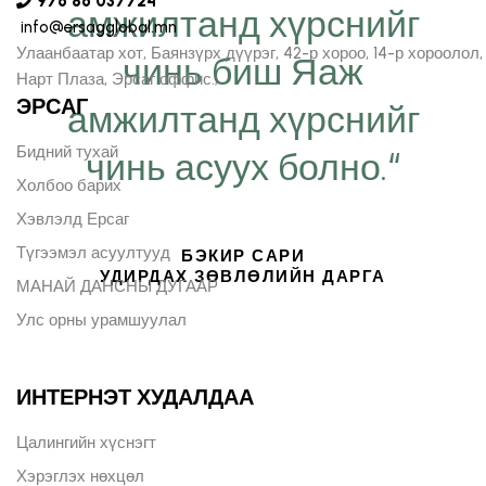
976 86 037724
амжилтанд хүрснийг
info@ersagglobal.mn
Улаанбаатар хот, Баянзүрх дүүрэг, 42-р хороо, 14-р хороолол,
чинь биш Яаж
Нарт Плаза, Эрсаг оффис.;
ЭРСАГ
амжилтанд хүрснийг
Бидний тухай
чинь асуух болно.“
Холбоо барих
Хэвлэлд Ерсаг
Түгээмэл асуултууд
БЭКИР САРИ
УДИРДАХ ЗӨВЛӨЛИЙН ДАРГА
МАНАЙ ДАНСНЫ ДУГААР
Улс орны урамшуулал
ИНТЕРНЭТ ХУДАЛДАА
Цалингийн хүснэгт
Хэрэглэх нөхцөл