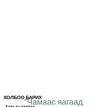
ХОЛБОО БАРИХ
“Чамаас яагаад