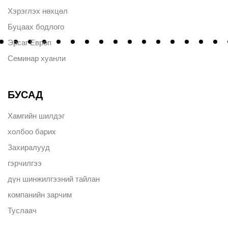
Хэрэглэх нөхцөл
Буцаах бодлого
Эрсаг Европ
Семинар хуанли
БУСАД
Хамгийн шилдэг
холбоо барих
Захиралууд
гэрчилгээ
дүн шинжилгээний тайлан
компанийн зарчим
Туслаач