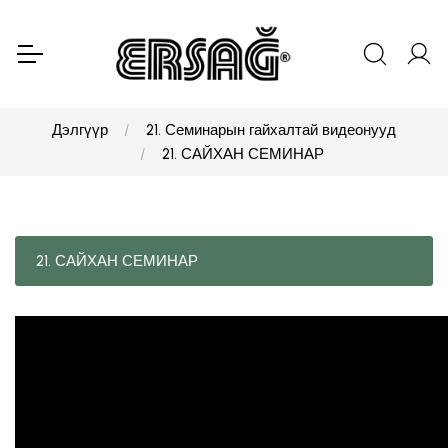
Дэлгүүр
21. Семинарын гайхалтай видеонууд
21. САЙХАН СЕМИНАР
21. САЙХАН СЕМИНАР