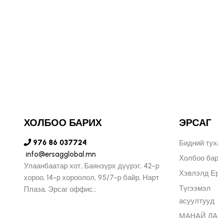
ухал юм."
ОЛЬФ ПЕЧЕНИЦИН
ЫН БҮСИЙН ЗАХИРАЛ
ХОЛБОО БАРИХ
ЭРСАГ
976 86 037724
Бидний тух
info@ersagglobal.mn
Холбоо ба
Улаанбаатар хот, Баянзүрх дүүрэг, 42-р
Хэвлэлд Ер
хороо, 14-р хороолол, 95/7-р байр, Нарт
Түгээмэл
Плаза, Эрсаг оффис.;
асуултууд
МАНАЙ Д