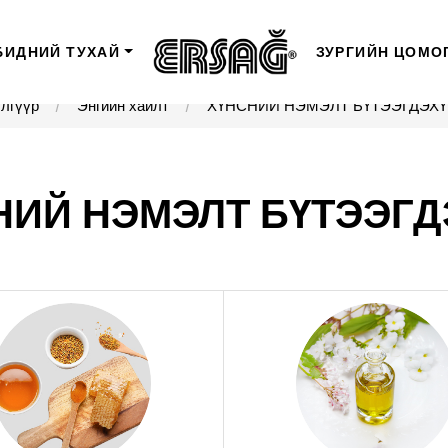
БИДНИЙ ТУХАЙ
ЗУРГИЙН ЦОМО
лгүүр
Энгийн хайлт
ХҮНСНИЙ НЭМЭЛТ БҮТЭЭГДЭХҮ
НИЙ НЭМЭЛТ БҮТЭЭГД