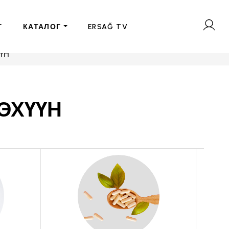
Г
КАТАЛОГ
ERSAĞ TV
ҮН
ЭХҮҮН