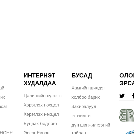
ИНТЕРНЭТ
БУСАД
ОЛО
ХУДАЛДАА
ЭРС
ай
Хамгийн шилдэг
Цалингийн хүснэгт
рих
холбоо барих
Хэрэглэх нөхцөл
саг
Захиралууд
Хэрэглэх нөхцөл
гэрчилгээ
Буцаах бодлого
дүн шинжилгээний
АНСНЫ
Эрсаг Европ
тайлан