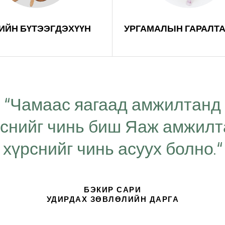
ИЙН БҮТЭЭГДЭХҮҮН
УРГАМАЛЫН ГАРАЛТА
“Чамаас яагаад амжилтанд
рснийг чинь биш Яаж амжил
хүрснийг чинь асуух болно.“
БЭКИР САРИ
УДИРДАХ ЗӨВЛӨЛИЙН ДАРГА