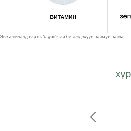
ЗӨГ
ВИТАМИН
Энэ ангилалд нэр нь 'argan'-тай бүтээгдэхүүн байхгүй байна.
хү
т Эрсаг компанид
н бидний хязгааргүй
лийг илэрхийлж, илүү
, урам зоригтойгоор
ь бидний хувьд маш