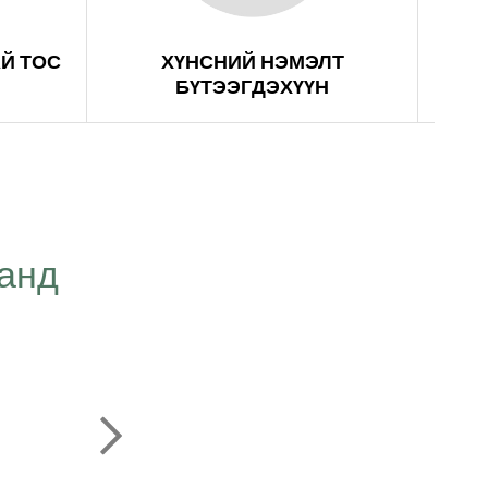
Й ТОС
ХҮНСНИЙ НЭМЭЛТ
БҮТЭЭГДЭХҮҮН
“Өөрийн зорилгоо
танд
төсөөлж, цаг хугацаа
бидний салшгүй эрхэ
өөрийн нэгэн хэсэг
зүйлсийг нэр хүнд ши
болно. “