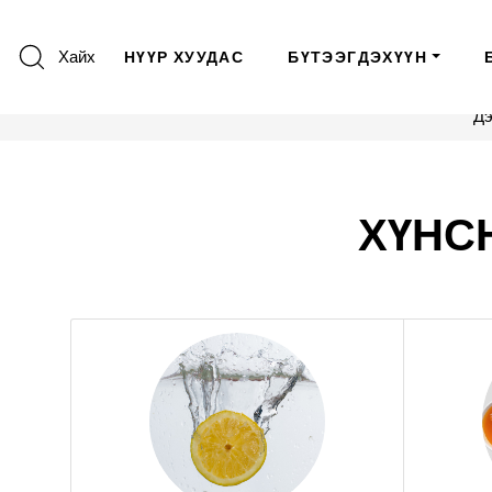
Хайх
НҮҮР ХУУДАС
БҮТЭЭГДЭХҮҮН
Дэ
ХҮНС