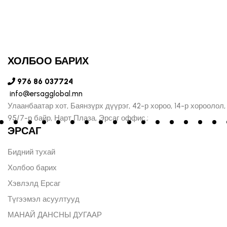
ХОЛБОО БАРИХ
976 86 037724
info@ersagglobal.mn
Улаанбаатар хот, Баянзүрх дүүрэг, 42-р хороо, 14-р хороолол,
95/7-р байр, Нарт Плаза, Эрсаг оффис.;
ЭРСАГ
Бидний тухай
Холбоо барих
Хэвлэлд Ерсаг
Түгээмэл асуултууд
МАНАЙ ДАНСНЫ ДУГААР