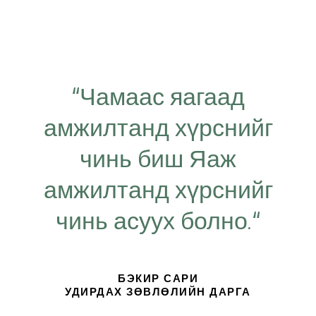
“Чамаас яагаад
амжилтанд хүрснийг
чинь биш Яаж
амжилтанд хүрснийг
чинь асуух болно.“
БЭКИР САРИ
УДИРДАХ ЗӨВЛӨЛИЙН ДАРГА