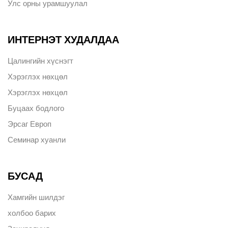
Улс орны урамшуулал
ИНТЕРНЭТ ХУДАЛДАА
Цалингийн хүснэгт
Хэрэглэх нөхцөл
Хэрэглэх нөхцөл
Буцаах бодлого
Эрсаг Европ
Семинар хуанли
БУСАД
Хамгийн шилдэг
холбоо барих