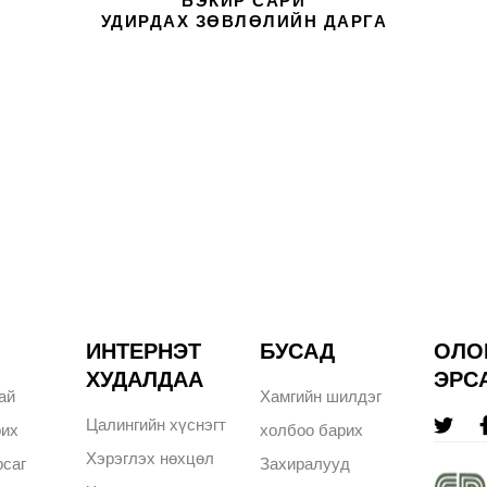
БЭКИР САРИ
УДИРДАХ ЗӨВЛӨЛИЙН ДАРГА
ИНТЕРНЭТ
БУСАД
ОЛО
ХУДАЛДАА
ЭРС
ай
Хамгийн шилдэг
Цалингийн хүснэгт
рих
холбоо барих
Хэрэглэх нөхцөл
саг
Захиралууд