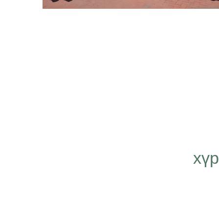
хү
т Эрсаг компанид
н бидний хязгааргүй
лийг илэрхийлж, илүү