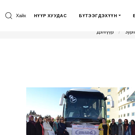
Хайх
НҮҮР ХУУДАС
БҮТЭЭГДЭХҮҮН
Дэлгүүр
Зург