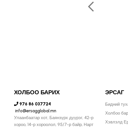
, урам зоригтойгоор
ь бидний хувьд маш
ухал юм."
ОЛЬФ ПЕЧЕНИЦИН
ЫН БҮСИЙН ЗАХИРАЛ
ХОЛБОО БАРИХ
ЭРСАГ
976 86 037724
Бидний тух
info@ersagglobal.mn
Холбоо ба
Улаанбаатар хот, Баянзүрх дүүрэг, 42-р
Хэвлэлд Ер
хороо, 14-р хороолол, 95/7-р байр, Нарт