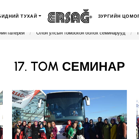
БИДНИЙ ТУХАЙ
ЗУРГИЙН ЦОМО
ийн галерей
Олон улсын томоохон болох семинарууд
17. TOM СЕМИНАР