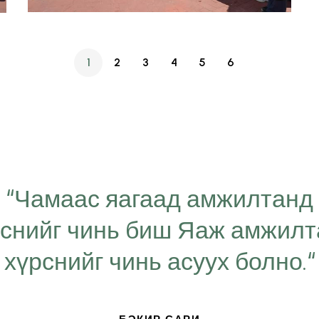
1
2
3
4
5
6
“Чамаас яагаад амжилтанд
рснийг чинь биш Яаж амжил
хүрснийг чинь асуух болно.“