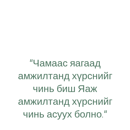
“Чамаас яагаад
амжилтанд хүрснийг
чинь биш Яаж
амжилтанд хүрснийг
чинь асуух болно.“