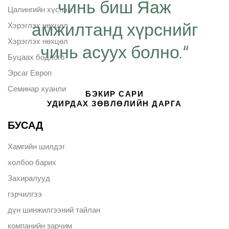
чинь биш Яаж
Цалингийн хүснэгт
амжилтанд хүрснийг
Хэрэглэх нөхцөл
Хэрэглэх нөхцөл
чинь асуух болно.“
Буцаах бодлого
Эрсаг Европ
Семинар хуанли
БЭКИР САРИ
УДИРДАХ ЗӨВЛӨЛИЙН ДАРГА
БУСАД
Хамгийн шилдэг
холбоо барих
Захиралууд
гэрчилгээ
дүн шинжилгээний тайлан
компанийн зарчим