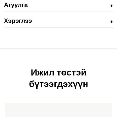
Агуулга
Хэрэглээ
Ижил төстэй
бүтээгдэхүүн