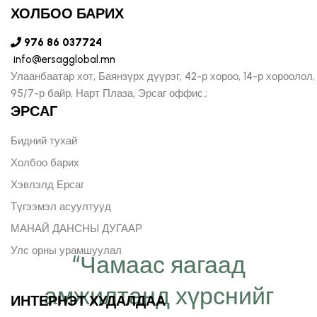
ХОЛБОО БАРИХ
976 86 037724
info@ersagglobal.mn
Улаанбаатар хот, Баянзүрх дүүрэг, 42-р хороо, 14-р хороолол,
95/7-р байр, Нарт Плаза, Эрсаг оффис.;
ЭРСАГ
Бидний тухай
Холбоо барих
Хэвлэлд Ерсаг
Түгээмэл асуултууд
МАНАЙ ДАНСНЫ ДУГААР
Улс орны урамшуулал
“Чамаас яагаад
амжилтанд хүрснийг
ИНТЕРНЭТ ХУДАЛДАА