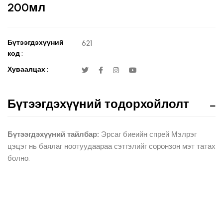
200мл
Бүтээгдэхүүний
621
код :
Хуваалцах :
Бүтээгдэхүүний тодорхойлолт
Бүтээгдэхүүний тайлбар:
Эрсаг биеийн спрей Мэлрэг
цэцэг нь баялаг ноотуудаараа сэтгэлийг соронзон мэт татах
болно.