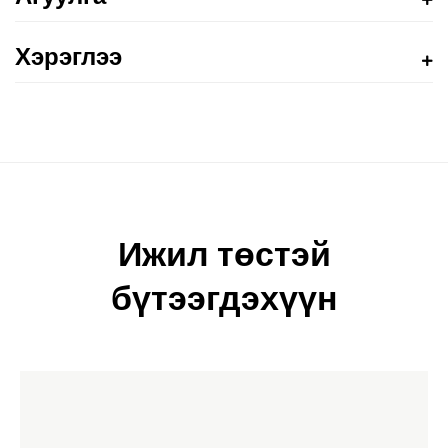
Хэрэглээ
Ижил төстэй
бүтээгдэхүүн