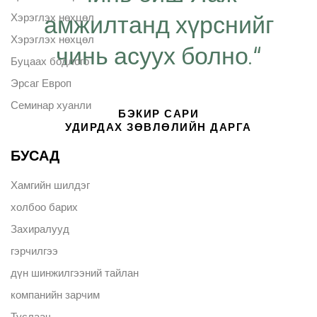
амжилтанд хүрснийг
Хэрэглэх нөхцөл
Хэрэглэх нөхцөл
чинь асуух болно.“
Буцаах бодлого
Эрсаг Европ
Семинар хуанли
БЭКИР САРИ
УДИРДАХ ЗӨВЛӨЛИЙН ДАРГА
БУСАД
Хамгийн шилдэг
холбоо барих
Захиралууд
гэрчилгээ
дүн шинжилгээний тайлан
компанийн зарчим
Туслаач