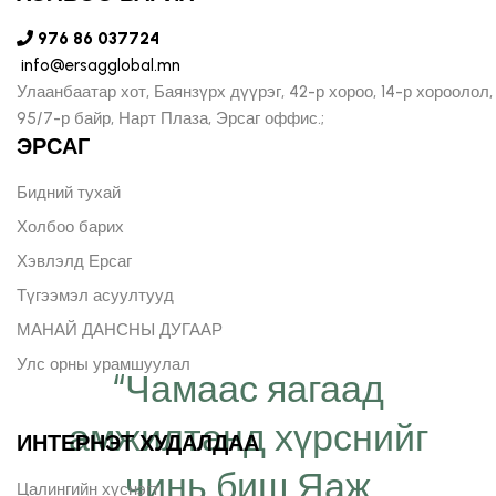
976 86 037724
info@ersagglobal.mn
Улаанбаатар хот, Баянзүрх дүүрэг, 42-р хороо, 14-р хороолол,
95/7-р байр, Нарт Плаза, Эрсаг оффис.;
ЭРСАГ
Бидний тухай
Холбоо барих
Хэвлэлд Ерсаг
Түгээмэл асуултууд
МАНАЙ ДАНСНЫ ДУГААР
Улс орны урамшуулал
“Чамаас яагаад
амжилтанд хүрснийг
ИНТЕРНЭТ ХУДАЛДАА
чинь биш Яаж
Цалингийн хүснэгт