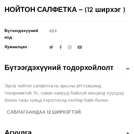
НОЙТОН САЛФЕТКА – (12 ширхэг )
Бүтээгдэхүүний
484
код :
Хуваалцах :
Бүтээгдэхүүний тодорхойлолт
Эрсаг нойтон салфетка нь арьсны pH түвшинд
тохиромжтой. Ус, саван хажууд байхгүй нөхцөлд хүүхдэд
болон таны хувьд хэрэглэхэд хялбар байх болно.
САВЛАГААНДАА 12 ШИРХЭГТЭЙ.
Агуулга