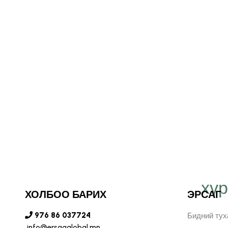
хү
т Эрсаг компанид
ХОЛБОО БАРИХ
ЭРСАГ
н бидний хязгааргүй
976 86 037724
Бидний тух
info@ersagglobal.mn