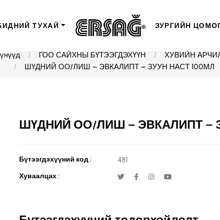
БИДНИЙ ТУХАЙ
ЗУРГИЙН ЦОМО
үүнүүд
ГОО САЙХНЫ БҮТЭЭГДЭХҮҮН
ХУВИЙН АРЧИ
ШҮДНИЙ ОО/ЛИШ – ЭВКАЛИПТ – ЗУУН НАСТ 100МЛ
ШҮДНИЙ ОО/ЛИШ – ЭВКАЛИПТ – З
Бүтээгдэхүүний код :
481
Хуваалцах :
Бүтээгдэхүүний тодорхойлолт