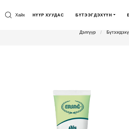
Хайх
НҮҮР ХУУДАС
БҮТЭЭГДЭХҮҮН
Дэлгүүр
Бүтээгдэх