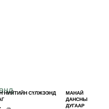
“Өөрийн зорилгоо
танд
төсөөлж, цаг хугацаа
Н НИЙТИЙН СҮЛЖЭЭНД
МАНАЙ
бидний салшгүй эрхэ
АГ
ДАНСНЫ
ДУГААР