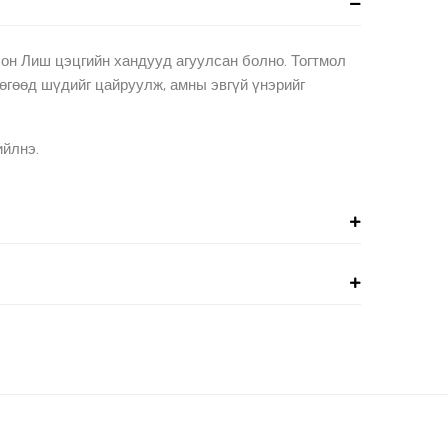
он Лиш цэцгийн хандууд агуулсан болно. Тогтмол
өгөөд шүдийг цайруулж, амны эвгүй үнэрийг
ийлнэ.