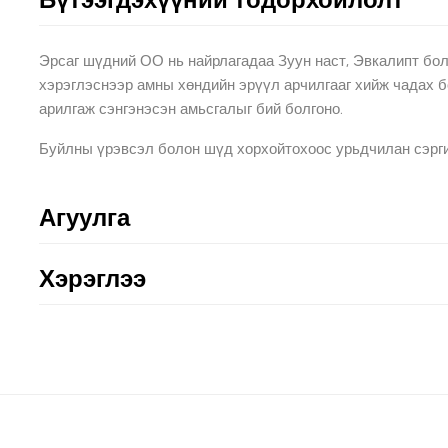
Эрсаг шүдний ОО нь найрлагадаа Зуун наст, Эвкалипт бол
хэрэглэснээр амны хөндийн эрүүл арчилгааг хийж чадах б
арилгаж сэнгэнэсэн амьсгалыг бий болгоно.
Буйлны үрэвсэл болон шүд хорхойтохоос урьдчилан сэрг
Агуулга
Хэрэглээ