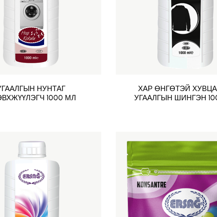
УГААЛГЫН НУНТАГ
ХАР ӨНГӨТЭЙ ХУВЦ
ВХЖҮҮЛЭГЧ 1000 МЛ
УГААЛГЫН ШИНГЭН 10