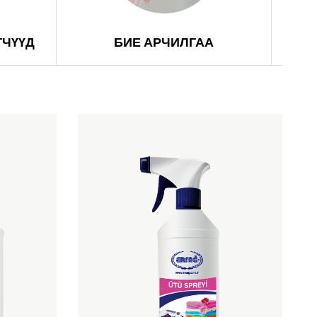
ГЧҮҮД
БИЕ АРЧИЛГАА
ӨР