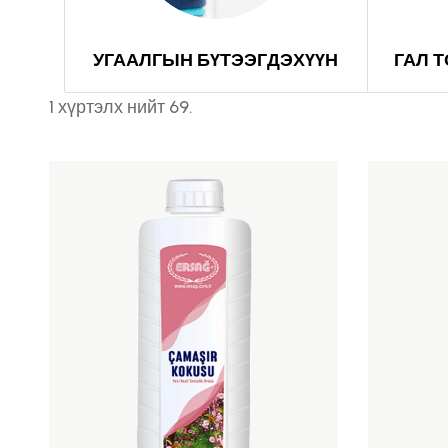
ГАЛ 
УГААЛГЫН БҮТЭЭГДЭХҮҮН
1 хүртэлх нийт 69.