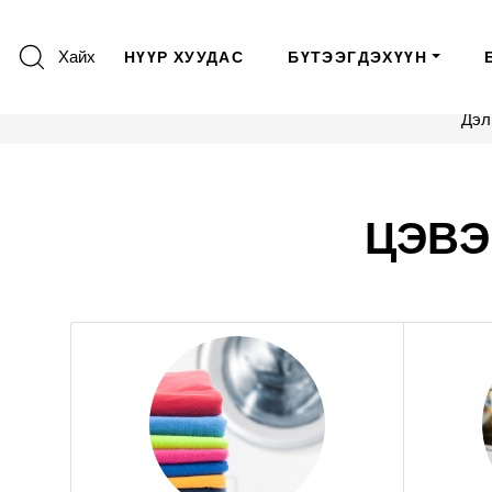
Хайх
НҮҮР ХУУДАС
БҮТЭЭГДЭХҮҮН
Дэл
ЦЭВЭ