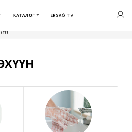
Г
КАТАЛОГ
ERSAĞ TV
ҮҮН
ЭХҮҮН