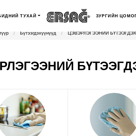
БИДНИЙ ТУХАЙ
ЗУРГИЙН ЦОМО
гүүр
Бүтээгдэхүүнүүд
ЦЭВЭРЛЭГЭЭНИЙ БҮТЭЭГДЭХ
РЛЭГЭЭНИЙ БҮТЭЭГД