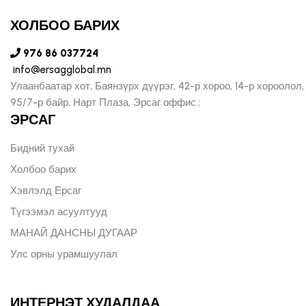
ХОЛБОО БАРИХ
976 86 037724
info@ersagglobal.mn
Улаанбаатар хот, Баянзүрх дүүрэг, 42-р хороо, 14-р хороолол,
95/7-р байр, Нарт Плаза, Эрсаг оффис.;
ЭРСАГ
Бидний тухай
Холбоо барих
Хэвлэлд Ерсаг
Түгээмэл асуултууд
МАНАЙ ДАНСНЫ ДУГААР
Улс орны урамшуулал
ИНТЕРНЭТ ХУДАЛДАА