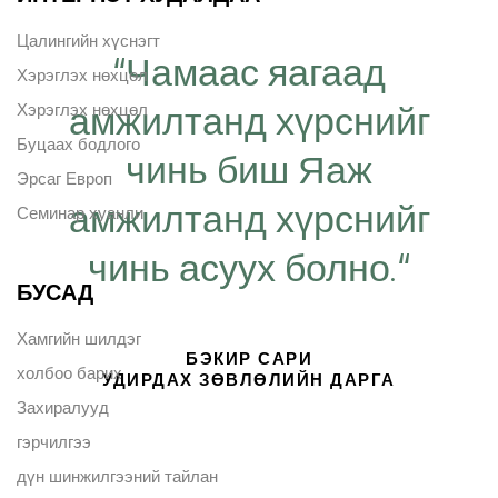
Цалингийн хүснэгт
“Чамаас яагаад
Хэрэглэх нөхцөл
амжилтанд хүрснийг
Хэрэглэх нөхцөл
Буцаах бодлого
чинь биш Яаж
Эрсаг Европ
амжилтанд хүрснийг
Семинар хуанли
чинь асуух болно.“
БУСАД
Хамгийн шилдэг
БЭКИР САРИ
холбоо барих
УДИРДАХ ЗӨВЛӨЛИЙН ДАРГА
Захиралууд
гэрчилгээ
дүн шинжилгээний тайлан