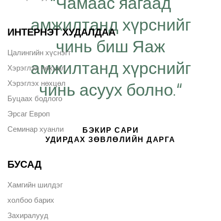
“Чамаас яагаад
амжилтанд хүрснийг
ИНТЕРНЭТ ХУДАЛДАА
чинь биш Яаж
Цалингийн хүснэгт
амжилтанд хүрснийг
Хэрэглэх нөхцөл
Хэрэглэх нөхцөл
чинь асуух болно.“
Буцаах бодлого
Эрсаг Европ
Семинар хуанли
БЭКИР САРИ
УДИРДАХ ЗӨВЛӨЛИЙН ДАРГА
БУСАД
Хамгийн шилдэг
холбоо барих
Захиралууд