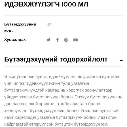
ИДЭВХЖҮҮЛЭГЧ 1000 МЛ
Бүтээгдэхүүний
117
код :
Хуваалцах :
Бүтээгдэхүүний тодорхойлолт
Эрсаг угаалгын нунтаг идэвхжүүлэгч нь угаалгын нунтгийн
үйлчилгээг идэвхжүүлэхийн тулд угаалгын
бүтээгдэхүүнүүдтэй хамтад нь хэрэглэх зориулалтаар
үйлдвэрлэсэн бүтээгдэхүүн болно. Энэхүү бүтээгдэхүүн нь
дангаараа шохой арилгагч, толбо арилгагч болон
зөөлрүүлэгч бүтээгдэхүүн биш болно. Угаалгын нунтагтай
хамт хэрэглэдэг угаалгын бүтээгдэхүүн болно. Идэвхтэй
найрлагатай өтгөрүүлсэн бүтэцтэй бүтээгдэхүүн юм.