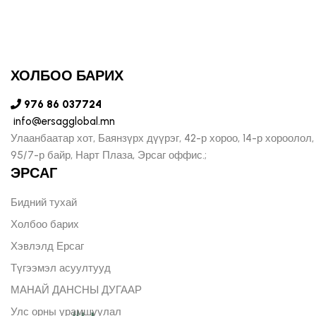
ХОЛБОО БАРИХ
976 86 037724
info@ersagglobal.mn
Улаанбаатар хот, Баянзүрх дүүрэг, 42-р хороо, 14-р хороолол,
95/7-р байр, Нарт Плаза, Эрсаг оффис.;
ЭРСАГ
Бидний тухай
Холбоо барих
Хэвлэлд Ерсаг
Түгээмэл асуултууд
МАНАЙ ДАНСНЫ ДУГААР
Улс орны урамшуулал