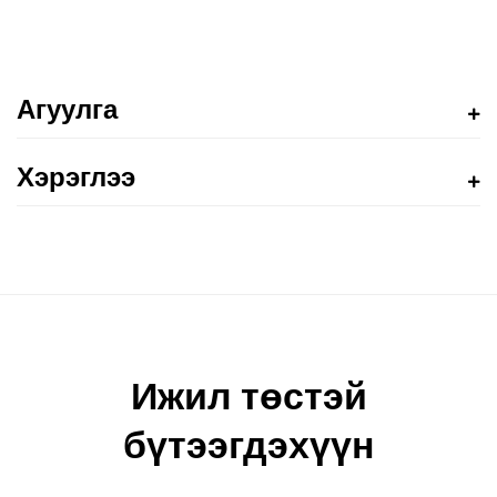
Агуулга
Хэрэглээ
Ижил төстэй
бүтээгдэхүүн