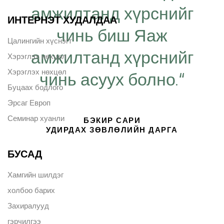
амжилтанд хүрснийг
ИНТЕРНЭТ ХУДАЛДАА
чинь биш Яаж
Цалингийн хүснэгт
амжилтанд хүрснийг
Хэрэглэх нөхцөл
Хэрэглэх нөхцөл
чинь асуух болно.“
Буцаах бодлого
Эрсаг Европ
Семинар хуанли
БЭКИР САРИ
УДИРДАХ ЗӨВЛӨЛИЙН ДАРГА
БУСАД
Хамгийн шилдэг
холбоо барих
Захиралууд
гэрчилгээ