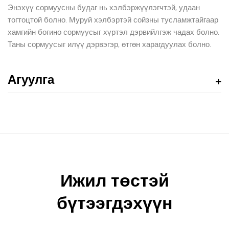
Энэхүү сормуусны будаг нь хэлбэржүүлэгчтэй, удаан
тогтоцтой болно. Муруй хэлбэртэй сойзны тусламжтайгаар
хамгийн богино сормуусыг хүртэл дэрвийлгэж чадах болно.
Таны сормуусыг илүү дэрвэгэр, өтгөн харагдуулах болно.
Агуулга
Ижил төстэй
бүтээгдэхүүн