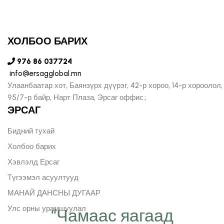
ХОЛБОО БАРИХ
976 86 037724
info@ersagglobal.mn
Улаанбаатар хот, Баянзүрх дүүрэг, 42-р хороо, 14-р хороолол,
95/7-р байр, Нарт Плаза, Эрсаг оффис.;
ЭРСАГ
Бидний тухай
Холбоо барих
Хэвлэлд Ерсаг
Түгээмэл асуултууд
МАНАЙ ДАНСНЫ ДУГААР
Улс орны урамшуулал
“Чамаас яагаад