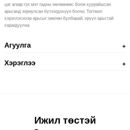
цаг агаар гэх мэт гадны нөлөөнөөс болж хуурайшсан
арьсанд зориулсан бүтээгдэхүүн болно. Тогтмол
хэрэглэснээр арьсыг зөөлөн булбарай, эрүүл арьстай
харагдуулна.
Агуулга
Хэрэглээ
Ижил төстэй