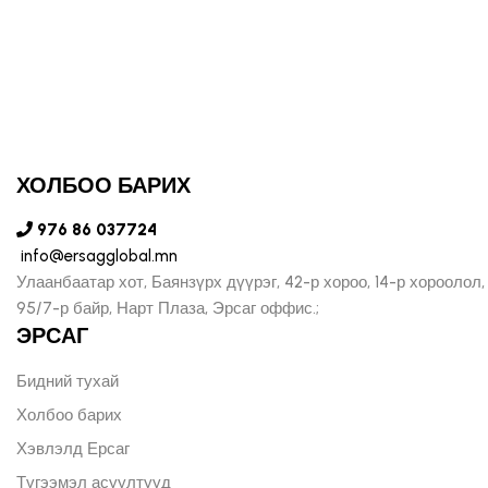
ХОЛБОО БАРИХ
976 86 037724
info@ersagglobal.mn
Улаанбаатар хот, Баянзүрх дүүрэг, 42-р хороо, 14-р хороолол,
95/7-р байр, Нарт Плаза, Эрсаг оффис.;
ЭРСАГ
Бидний тухай
Холбоо барих
Хэвлэлд Ерсаг
Түгээмэл асуултууд