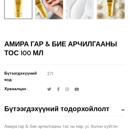
АМИРА ГАР & БИЕ АРЧИЛГААНЫ
ТОС 100 МЛ
Бүтээгдэхүүний
271
код :
Хуваалцах :
Бүтээгдэхүүний тодорхойлолт
Амира гар & бие арчилгааны тос нь нар, ус болон хүйтэн