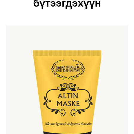
бүтээгдэхүүн