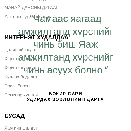
МАНАЙ ДАНСНЫ ДУГААР
“Чамаас яагаад
Улс орны урамшуулал
амжилтанд хүрснийг
ИНТЕРНЭТ ХУДАЛДАА
чинь биш Яаж
Цалингийн хүснэгт
амжилтанд хүрснийг
Хэрэглэх нөхцөл
чинь асуух болно.“
Хэрэглэх нөхцөл
Буцаах бодлого
Эрсаг Европ
БЭКИР САРИ
Семинар хуанли
УДИРДАХ ЗӨВЛӨЛИЙН ДАРГА
БУСАД
Хамгийн шилдэг