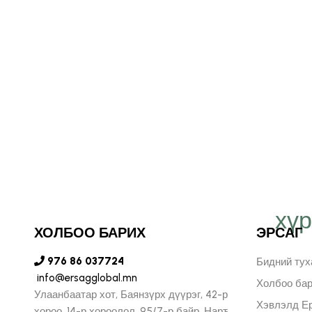
хү
т Эрсаг компанид
ХОЛБОО БАРИХ
ЭРСАГ
н бидний хязгааргүй
976 86 037724
Бидний тух
info@ersagglobal.mn
лийг илэрхийлж, илүү
Холбоо ба
Улаанбаатар хот, Баянзүрх дүүрэг, 42-р
Хэвлэлд Ер
хороо, 14-р хороолол, 95/7-р байр, Нарт