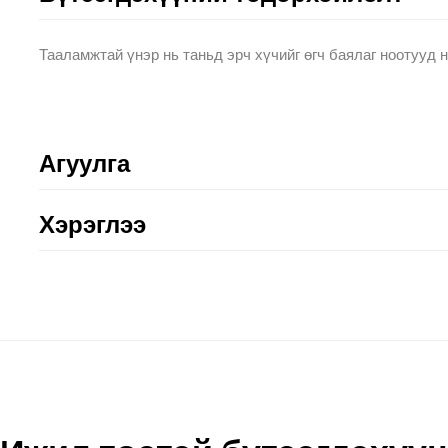
Тааламжтай үнэр нь таньд эрч хүчийг өгч баялаг ноотууд н
Агуулга
Хэрэглээ