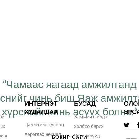
“Чамаас яагаад амжилтанд
рснийг чинь биш Яаж амжил
ИНТЕРНЭТ
БУСАД
ОЛО
хүрснийг чинь асуух болно.“
ХУДАЛДАА
ЭРС
ай
Хамгийн шилдэг
Цалингийн хүснэгт
рих
холбоо барих
Хэрэглэх нөхцөл
саг
Захиралууд
БЭКИР САРИ