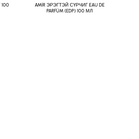
 100
AMİR ЭРЭГТЭЙ СҮРЧИГ EAU DE
AYAZ
PARFÜM (EDP) 100 МЛ