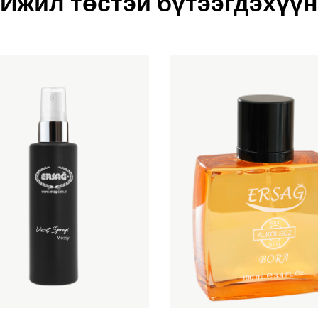
Ижил төстэй бүтээгдэхүүн