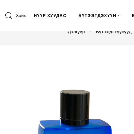
Хайх
НҮҮР ХУУДАС
БҮТЭЭГДЭХҮҮН
Дэлгүүр
Бүтээгдэхүүнүүд