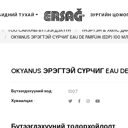
БИДНИЙ ТУХАЙ
ЗУРГИЙН ЦОМО
ГОО САЙХНЫ БҮТЭЭГДЭХҮҮН
ҮНЭРТЭН & ХӨЛС ДА
OKYANUS ЭРЭГТЭЙ СҮРЧИГ EAU DE PARFÜM (EDP) 100 МЛ
OKYANUS ЭРЭГТЭЙ СҮРЧИГ EAU DE 
Бүтээгдэхүүний код :
1007
Хуваалцах :
Бүтээгдэхүүний тодорхойлолт