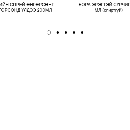
ИЙН СПРЕЙ ӨНГӨРСӨНГ
БОРА ЭРЭГТЭЙ СҮРЧИГ
ГӨРСӨНД ҮЛДЭЭ 200МЛ
МЛ (спиртгүй)