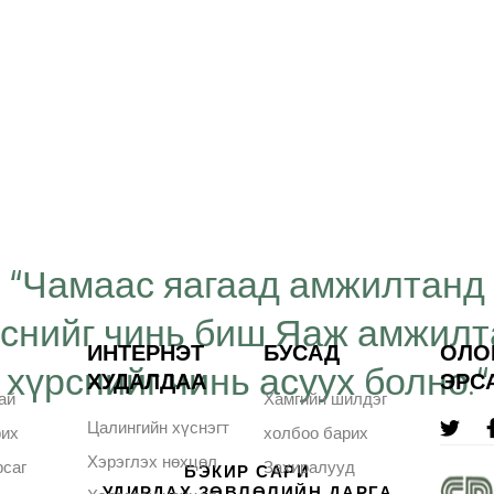
“Чамаас яагаад амжилтанд
рснийг чинь биш Яаж амжил
ИНТЕРНЭТ
БУСАД
ОЛО
хүрснийг чинь асуух болно.“
ХУДАЛДАА
ЭРС
ай
Хамгийн шилдэг
Цалингийн хүснэгт
рих
холбоо барих
Хэрэглэх нөхцөл
саг
Захиралууд
БЭКИР САРИ
УДИРДАХ ЗӨВЛӨЛИЙН ДАРГА