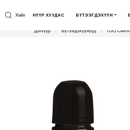
Хайх
НҮҮР ХУУДАС
БҮТЭЭГДЭХҮҮН
Дэлгүүр
Бүтээгдэхүүнүүд
ГОО САЙХ