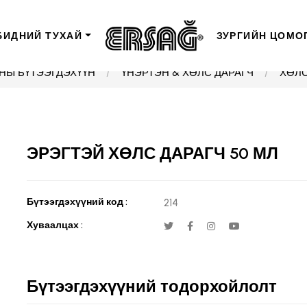
БИДНИЙ ТУХАЙ
ЗУРГИЙН ЦОМО
НЫ БҮТЭЭГДЭХҮҮН
ҮНЭРТЭН & ХӨЛС ДАРАГЧ
ХӨЛС
ЭРЭГТЭЙ ХӨЛС ДАРАГЧ 50 МЛ
Бүтээгдэхүүний код :
214
Хуваалцах :
Бүтээгдэхүүний тодорхойлолт