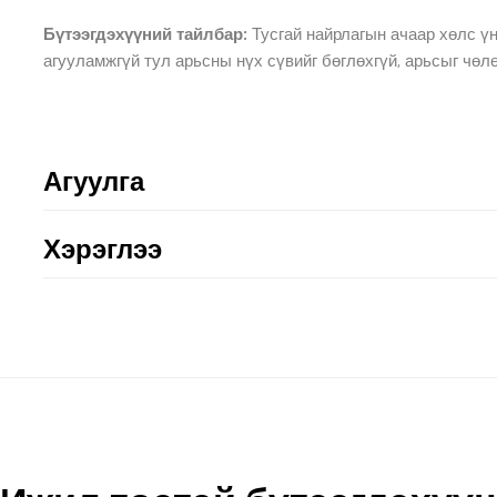
Бүтээгдэхүүний тайлбар:
Тусгай найрлагын ачаар хөлс ү
агууламжгүй тул арьсны нүх сүвийг бөглөхгүй, арьсыг чөл
Агуулга
Хэрэглээ