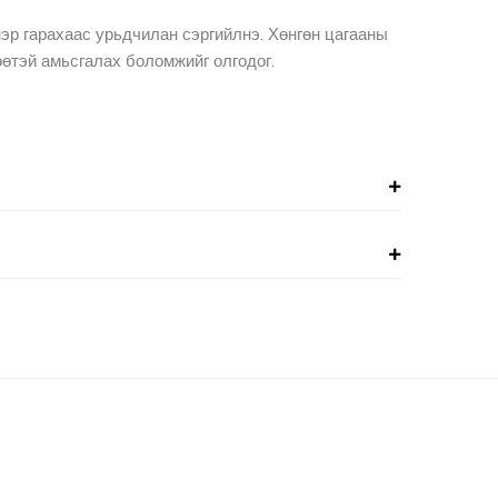
нэр гарахаас урьдчилан сэргийлнэ. Хөнгөн цагааны
өөтэй амьсгалах боломжийг олгодог.