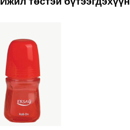
Ижил төстэй бүтээгдэхүүн