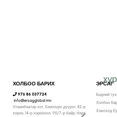
хү
т Эрсаг компанид
ХОЛБОО БАРИХ
ЭРСАГ
н бидний хязгааргүй
976 86 037724
Бидний тух
лийг илэрхийлж, илүү
info@ersagglobal.mn
Холбоо ба
Улаанбаатар хот, Баянзүрх дүүрэг, 42-р
Хэвлэлд Ер
, урам зоригтойгоор
хороо, 14-р хороолол, 95/7-р байр, Нарт