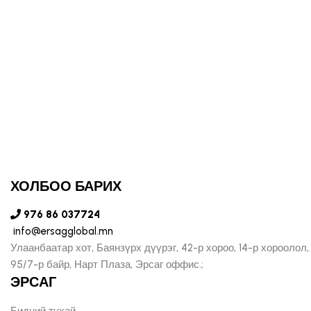
ХОЛБОО БАРИХ
976 86 037724
info@ersagglobal.mn
Улаанбаатар хот, Баянзүрх дүүрэг, 42-р хороо, 14-р хороолол,
95/7-р байр, Нарт Плаза, Эрсаг оффис.;
ЭРСАГ
Бидний тухай