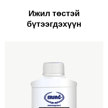
Ижил төстэй
бүтээгдэхүүн