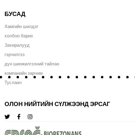
БУСАД
Хамгийн шилдэг
холбоо барих
Захиралууд
гэрчилгээ
дүн шинжилгээний тайлан
компанийн зарчим
Туслаач
ОЛОН НИЙТИЙН СҮЛЖЭЭНД ЭРСАГ