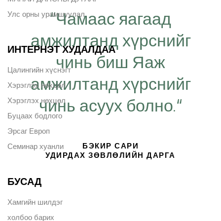
“Чамаас яагаад
Улс орны урамшуулал
амжилтанд хүрснийг
ИНТЕРНЭТ ХУДАЛДАА
чинь биш Яаж
Цалингийн хүснэгт
амжилтанд хүрснийг
Хэрэглэх нөхцөл
чинь асуух болно.“
Хэрэглэх нөхцөл
Буцаах бодлого
Эрсаг Европ
БЭКИР САРИ
Семинар хуанли
УДИРДАХ ЗӨВЛӨЛИЙН ДАРГА
БУСАД
Хамгийн шилдэг
холбоо барих