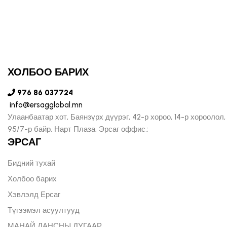
ХОЛБОО БАРИХ
976 86 037724
info@ersagglobal.mn
Улаанбаатар хот, Баянзүрх дүүрэг, 42-р хороо, 14-р хороолол,
95/7-р байр, Нарт Плаза, Эрсаг оффис.;
ЭРСАГ
Бидний тухай
Холбоо барих
Хэвлэлд Ерсаг
Түгээмэл асуултууд
МАНАЙ ДАНСНЫ ДУГААР