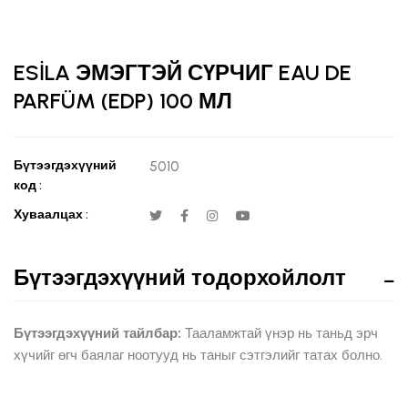
ESİLA ЭМЭГТЭЙ СҮРЧИГ EAU DE
PARFÜM (EDP) 100 МЛ
Бүтээгдэхүүний
5010
код :
Хуваалцах :
Бүтээгдэхүүний тодорхойлолт
Бүтээгдэхүүний тайлбар:
Тааламжтай үнэр нь таньд эрч
хүчийг өгч баялаг ноотууд нь таныг сэтгэлийг татах болно.