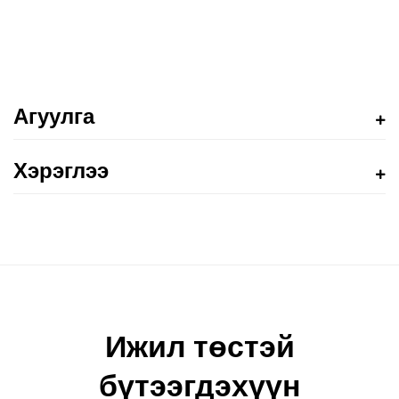
Агуулга
Хэрэглээ
Ижил төстэй
бүтээгдэхүүн