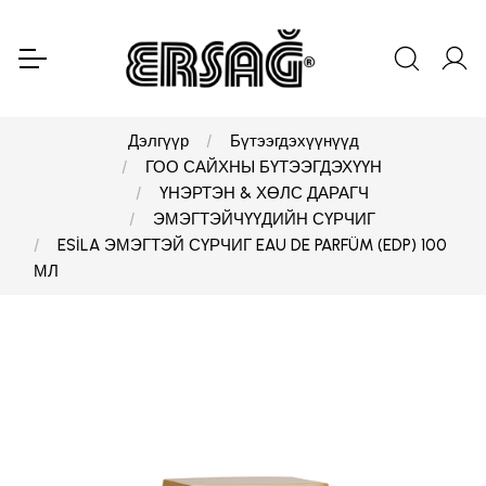
Дэлгүүр
Бүтээгдэхүүнүүд
ГОО САЙХНЫ БҮТЭЭГДЭХҮҮН
ҮНЭРТЭН & ХӨЛС ДАРАГЧ
ЭМЭГТЭЙЧҮҮДИЙН СҮРЧИГ
ESİLA ЭМЭГТЭЙ СҮРЧИГ EAU DE PARFÜM (EDP) 100
МЛ