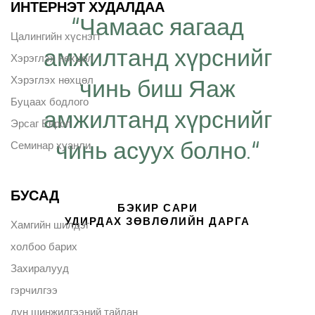
ИНТЕРНЭТ ХУДАЛДАА
“Чамаас яагаад
Цалингийн хүснэгт
амжилтанд хүрснийг
Хэрэглэх нөхцөл
Хэрэглэх нөхцөл
чинь биш Яаж
Буцаах бодлого
амжилтанд хүрснийг
Эрсаг Европ
чинь асуух болно.“
Семинар хуанли
БУСАД
БЭКИР САРИ
УДИРДАХ ЗӨВЛӨЛИЙН ДАРГА
Хамгийн шилдэг
холбоо барих
Захиралууд
гэрчилгээ
дүн шинжилгээний тайлан