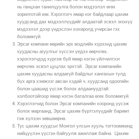
нь ганцхан танилцуулга болон мэдээлэл өгөх
зорилготой юм. Хэрэглэгч ямар нэг байдлаар цахим
хуудсанд дах мэдээллүүдийг алдаатай эсвэл энэхүү
мэдээлэл дээр үндэслэн хохиролд учирсан гэх
боломжгүй.
Эрсаг компани өөрийн эрх мэдлийн хүрээнд цахим
хуудасны агуулгыг хүссэн үедээ өөрчлөх,
хэрэглэгчдэд хүргэж буй ямар нэгэн үйлчилгээг
өөрчлөх эсвэл цуцлах эрхтэй. Эрсаг компанийн
цахим хуудасны алдаагүй байдлыг хангахын тулд
бүх арга хэмжээг авсан хэдий ч, хуудсанд одоогийн
болон цаашид үүсэж болох алдаануудтай
холбоотойгоор ямар нэгэн баталгаа өгөх боломжгүй.
Хэрэглэгчид болон Эрсаг компанийн хооронд үүсэж
болох маргаанд, Эрсаг цахим бүртгэлүүдийг баримт
гэж хүлээн зөвшөөрнө.
Тус цахим хуудсыг Монгол улсын хууль тогтоомжинд
нийцүүлэн үүсгэн байгуулж ажиллаж байна. Цахим