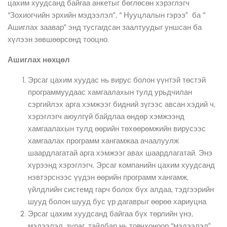
цахим хуудсанд байгаа анкетыг бөглөсөн хэрэглэгч
“Зохиогчийн эрхийн мэдээлэл”, “ Нууцлалын гэрээ” ба “
Ашиглах заавар” энд тусгагдсан заалтуудыг уншсан ба
хүлээн зөвшөөрсөнд тооцно.
Ашиглах нөхцөл
Эрсаг цахим хуудас нь вирус болон үүнтэй төстэй
программуудаас хамгаалахын тулд урьдчилан
сэргийлэх арга хэмжээг бидний зүгээс авсан хэдий ч,
хэрэглэгч аюулгүй байдлаа өндөр хэмжээнд
хамгаалахын тулд өөрийн төхөөрөмжийн вирусээс
хамгаалах программ хангамжаа ачаалуулж
шаардлагатай арга хэмжээг авах шаардлагатай. Энэ
хүрээнд хэрэглэгч, Эрсаг компанийн цахим хуудсанд
нэвтэрснээс үүдэн өөрийн программ хангамж,
үйлдлийн системд гарч болох бүх алдаа, тэдгээрийн
шууд болон шууд бус үр дагаврыг өөрөө хариуцна.
Эрсаг цахим хуудсанд байгаа бүх төрлийн үнэ,
мэдээлэл, зураг, тайлбар нь товчхоноор “мэдээлэл”