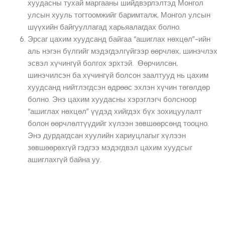
хуудасны тухай маргааны шийдвэрлэлтэд Монгол
улсын хууль тогтоомжийг баримталж, Монгол улсын
шүүхийн байгууллагад харьяалагдах болно.
Эрсаг цахим хуудсанд байгаа “ашиглах нөхцөл”-ийн
аль нэгэн бүлгийг мэдэгдэлгүйгээр өөрчлөх, шинэчлэх
эсвэл хүчингүй болгох эрхтэй. Өөрчилсөн,
шинэчилсэн ба хүчингүй болсон заалтууд нь цахим
хуудсанд нийтлэгдсэн өдрөөс эхлэн хүчин төгөлдөр
болно. Энэ цахим хуудасны хэрэглэгч болсноор
“ашиглах нөхцөл” үүдэд хийгдэх бүх зохицуулалт
болон өөрчлөлтүүдийг хүлээн зөвшөөрсөнд тооцно.
Энэ дурдагдсан хуулийн хариуцлагыг хүлээн
зөвшөөрөхгүй гэдгээ мэдэгдвэл цахим хуудсыг
ашиглахгүй байна уу.