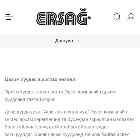
Дэлгүүр
Цахим хуудас ашиглах нөхцөл
Эрхэм хүндэт хэрэглэгч та Эрсаг компанийн цахим
хуудсанд тавтай морил.
Доор дурдагдсан “Ашиглах нөхцөлүүд” Эрсаг компанийн
зүгээс эрхэм хэрэглэгчид та бүхэндээ зориулсан мэдээлэл
болон үйлчилгээнүүдтэй холбоотой заалтуудыг
зохицуулдаг. Эрсаг цахим хуудсанд зочилж байгаа эсвэл