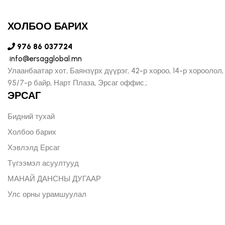
ХОЛБОО БАРИХ
976 86 037724
info@ersagglobal.mn
Улаанбаатар хот, Баянзүрх дүүрэг, 42-р хороо, 14-р хороолол,
95/7-р байр, Нарт Плаза, Эрсаг оффис.;
ЭРСАГ
Бидний тухай
Холбоо барих
Хэвлэлд Ерсаг
Түгээмэл асуултууд
МАНАЙ ДАНСНЫ ДУГААР
Улс орны урамшуулал