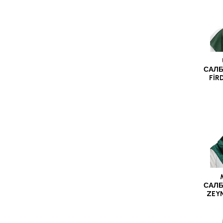
САЛБ
FİR
САЛБ
ZEY