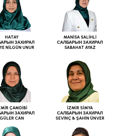
HATAY
MANİSA SALİHLİ
БАРЫН ЗАХИРАЛ
САЛБАРЫН ЗАХИРАЛ
YE NİLGÜN UNUR
SABAHAT AYAZ
ZMİR ÇAMDİBİ
İZMİR SİMYA
БАРЫН ЗАХИРАЛ
САЛБАРЫН ЗАХИРАЛ
GÜLER CAN
SEVİNÇ & ŞAHİN ÜNVER