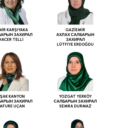
MİR KARŞIYAKA
GAZİEMİR
БАРЫН ЗАХИРАЛ
АХЛАХ САЛБАРЫН
HACER TELLİ
ЗАХИРАЛ
LÜTFİYE ERDOĞDU
ŞAK KANYON
YOZGAT YERKÖY
БАРЫН ЗАХИРАЛ
САЛБАРЫН ЗАХИРАЛ
AFURE UÇAN
SEMRA DURMAZ