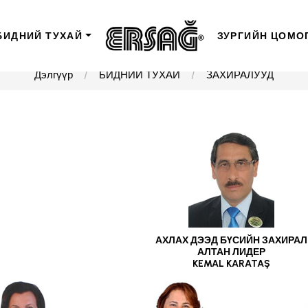
БИДНИЙ ТУХАЙ
ЗУРГИЙН ЦОМО
Дэлгүүр
БИДНИЙ ТУХАЙ
ЗАХИРАЛУУД
АХЛАХ ДЭЭД БҮСИЙН ЗАХИРАЛ
АЛТАН ЛИДЕР
KEMAL KARATAŞ