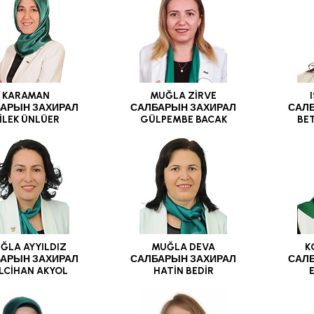
KARAMAN
MUĞLA ZİRVE
АРЫН ЗАХИРАЛ
САЛБАРЫН ЗАХИРАЛ
САЛ
İLEK ÜNLÜER
GÜLPEMBE BACAK
BE
ĞLA AYYILDIZ
MUĞLA DEVA
K
АРЫН ЗАХИРАЛ
САЛБАРЫН ЗАХИРАЛ
САЛ
LCİHAN AKYOL
HATİN BEDİR