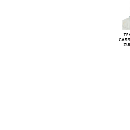
TE
САЛБ
ZÜ