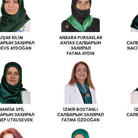
UŞAK KİLİM
ANKARA PURSAKLAR
АРЫН ЗАХИРАЛ
АХЛАХ САЛБАРЫН
САЛ
DEVS AYDOĞAN
ЗАХИРАЛ
NACİ
FATMA AYDIN
MANİSA SPİL
İZMİR BOSTANLI
İ
АРЫН ЗАХИРАЛ
САЛБАРЫН ЗАХИРАЛ
САЛ
NEP UTKUSEVEN
FATMA ÖZDOĞAN