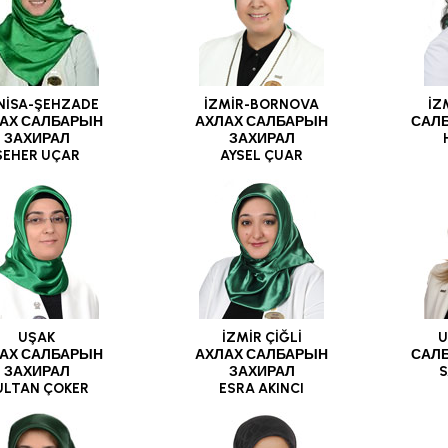
NİSA-ŞEHZADE
İZMİR-BORNOVA
İZ
АХ САЛБАРЫН
АХЛАХ САЛБАРЫН
САЛ
ЗАХИРАЛ
ЗАХИРАЛ
SEHER UÇAR
AYSEL ÇUAR
UŞAK
İZMİR ÇİĞLİ
U
АХ САЛБАРЫН
АХЛАХ САЛБАРЫН
САЛ
ЗАХИРАЛ
ЗАХИРАЛ
S
ULTAN ÇOKER
ESRA AKINCI