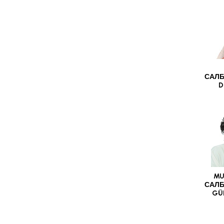
САЛБ
D
MU
САЛБ
GÜ