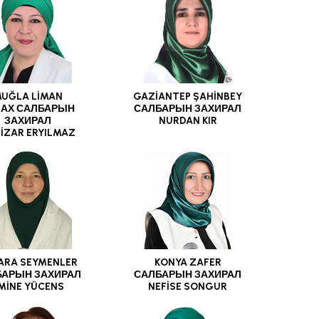
UĞLA LİMAN
GAZİANTEP ŞAHİNBEY
ЛАХ САЛБАРЫН
САЛБАРЫН ЗАХИРАЛ
ЗАХИРАЛ
NURDAN KIR
İZAR ERYILMAZ
ARA SEYMENLER
KONYA ZAFER
БАРЫН ЗАХИРАЛ
САЛБАРЫН ЗАХИРАЛ
MİNE YÜCENS
NEFİSE SONGUR