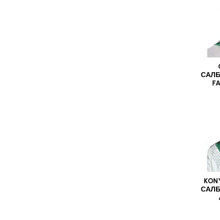
САЛБ
F
KONY
САЛБ