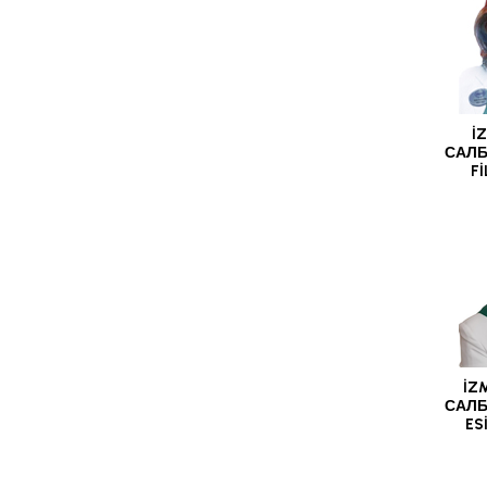
İ
САЛБ
F
İZ
САЛБ
ES