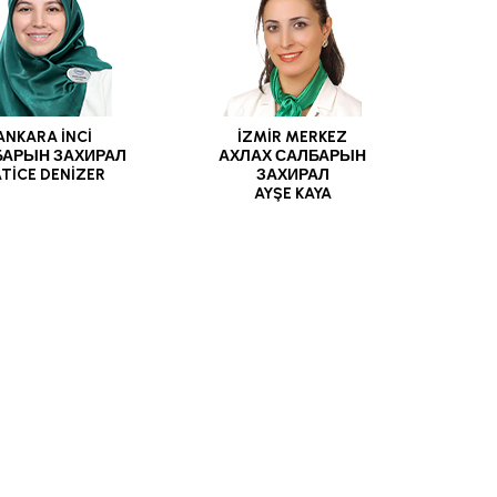
ANKARA İNCİ
İZMİR MERKEZ
БАРЫН ЗАХИРАЛ
АХЛАХ САЛБАРЫН
TİCE DENİZER
ЗАХИРАЛ
AYŞE KAYA