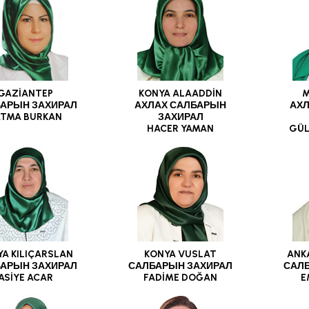
GAZİANTEP
KONYA ALAADDİN
M
АРЫН ЗАХИРАЛ
АХЛАХ САЛБАРЫН
АХ
ATMA BURKAN
ЗАХИРАЛ
HACER YAMAN
GÜL
A KILIÇARSLAN
KONYA VUSLAT
ANK
АРЫН ЗАХИРАЛ
САЛБАРЫН ЗАХИРАЛ
САЛ
ASİYE ACAR
FADİME DOĞAN
E