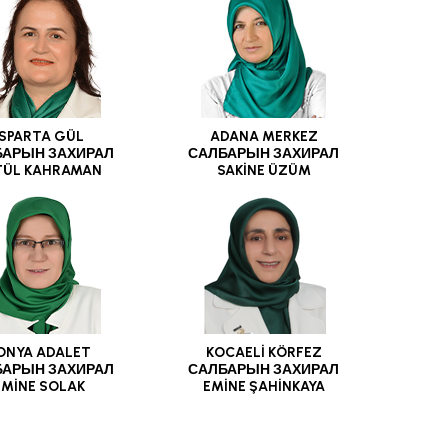
ISPARTA GÜL
ADANA MERKEZ
БАРЫН ЗАХИРАЛ
САЛБАРЫН ЗАХИРАЛ
TÜL KAHRAMAN
SAKİNE ÜZÜM
ONYA ADALET
KOCAELİ KÖRFEZ
БАРЫН ЗАХИРАЛ
САЛБАРЫН ЗАХИРАЛ
EMİNE SOLAK
EMİNE ŞAHİNKAYA