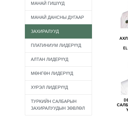
МАНАЙ ГИШҮҮД
МАНАЙ ДАНСНЫ ДУГААР
ЗАХИРАЛУУД
АХЛ
ПЛАТИНИУМ ЛИДЕРҮҮД
EL
АЛТАН ЛИДЕРҮҮД
МӨНГӨН ЛИДЕРҮҮД
ХҮРЭЛ ЛИДЕРҮҮД
D
ТУРКИЙН САЛБАРЫН
САЛБ
ЗАХИРАЛУУДЫН ЗӨВЛӨЛ