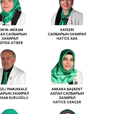
ONYA-MERAM
KAYSERİ
ЛАХ САЛБАРЫН
САЛБАРЫН ЗАХИРАЛ
ЗАХИРАЛ
HATİCE ADA
ÜFİDE ATİKER
İZLİ PAMUKKALE
ANKARA BAŞKENT
БАРЫН ЗАХИРАЛ
АХЛАХ САЛБАРЫН
İHSAN KURUOĞLU
ЗАХИРАЛ
HATİCE GENÇER