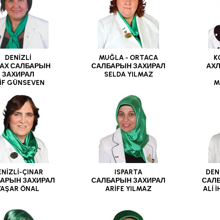
DENİZLİ
MUĞLA - ORTACA
K
АХ САЛБАРЫН
САЛБАРЫН ЗАХИРАЛ
АХ
ЗАХИРАЛ
SELDA YILMAZ
İF GÜNSEVEN
M
ENİZLİ-ÇINAR
ISPARTA
DEN
АРЫН ЗАХИРАЛ
САЛБАРЫН ЗАХИРАЛ
САЛ
YAŞAR ÖNAL
ARİFE YILMAZ
ALİ 