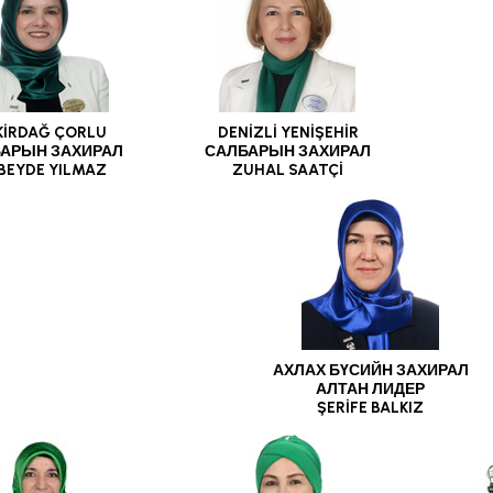
KİRDAĞ ÇORLU
DENİZLİ YENİŞEHİR
АРЫН ЗАХИРАЛ
САЛБАРЫН ЗАХИРАЛ
BEYDE YILMAZ
ZUHAL SAATÇİ
АХЛАХ БҮСИЙН ЗАХИРАЛ
АЛТАН ЛИДЕР
ŞERİFE BALKIZ