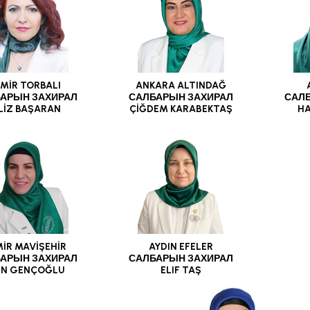
ZMİR TORBALI
ANKARA ALTINDAĞ
АРЫН ЗАХИРАЛ
САЛБАРЫН ЗАХИРАЛ
САЛ
İLİZ BAŞARAN
ÇİĞDEM KARABEKTAŞ
HA
MİR MAVİŞEHİR
AYDIN EFELER
АРЫН ЗАХИРАЛ
САЛБАРЫН ЗАХИРАЛ
İN GENÇOĞLU
ELlF TAŞ