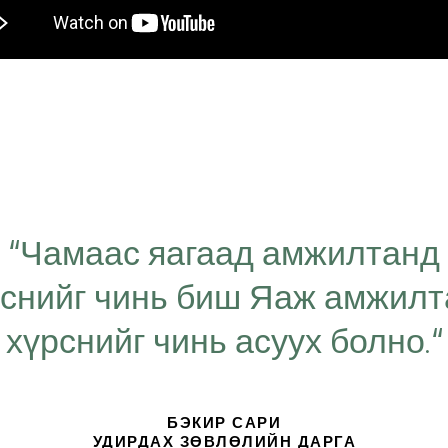
“Чамаас яагаад амжилтанд
рснийг чинь биш Яаж амжил
хүрснийг чинь асуух болно.“
БЭКИР САРИ
УДИРДАХ ЗӨВЛӨЛИЙН ДАРГА