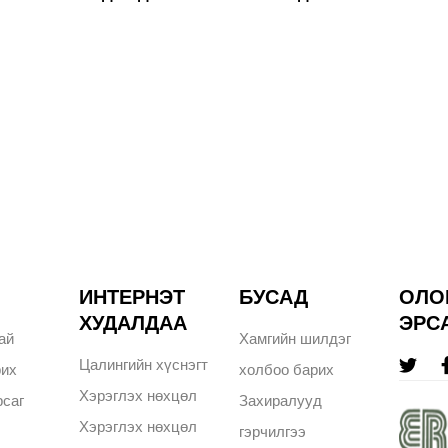
ИНТЕРНЭТ
БУСАД
ОЛО
ХУДАЛДАА
ЭРС
ай
Хамгийн шилдэг
Цалингийн хүснэгт
рих
холбоо барих
Хэрэглэх нөхцөл
саг
Захиралууд
Хэрэглэх нөхцөл
гэрчилгээ