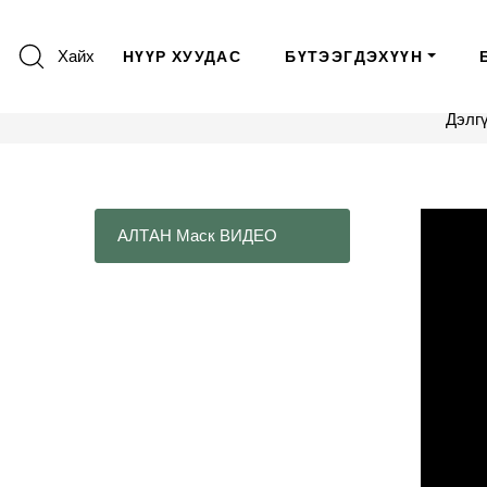
Хайх
НҮҮР ХУУДАС
БҮТЭЭГДЭХҮҮН
Дэлг
АЛТАН Маск ВИДЕО