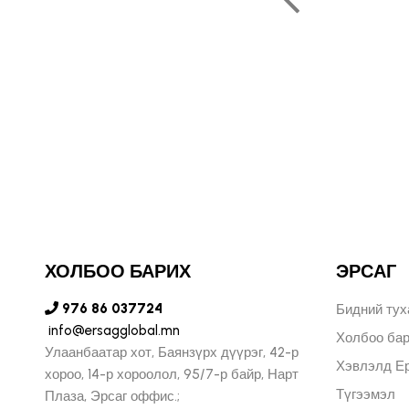
ь бидний хувьд маш
ухал юм."
ОЛЬФ ПЕЧЕНИЦИН
ЫН БҮСИЙН ЗАХИРАЛ
ХОЛБОО БАРИХ
ЭРСАГ
976 86 037724
Бидний тух
info@ersagglobal.mn
Холбоо ба
Улаанбаатар хот, Баянзүрх дүүрэг, 42-р
Хэвлэлд Ер
хороо, 14-р хороолол, 95/7-р байр, Нарт
Түгээмэл
Плаза, Эрсаг оффис.;