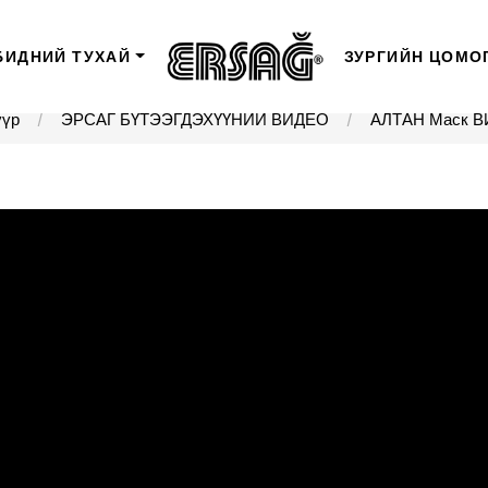
БИДНИЙ ТУХАЙ
ЗУРГИЙН ЦОМО
үүр
ЭРСАГ БҮТЭЭГДЭХҮҮНИЙ ВИДЕО
АЛТАН Маск 