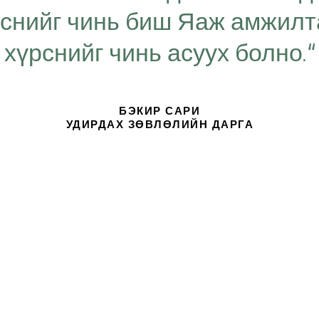
рснийг чинь биш Яаж амжил
хүрснийг чинь асуух болно.“
БЭКИР САРИ
УДИРДАХ ЗӨВЛӨЛИЙН ДАРГА