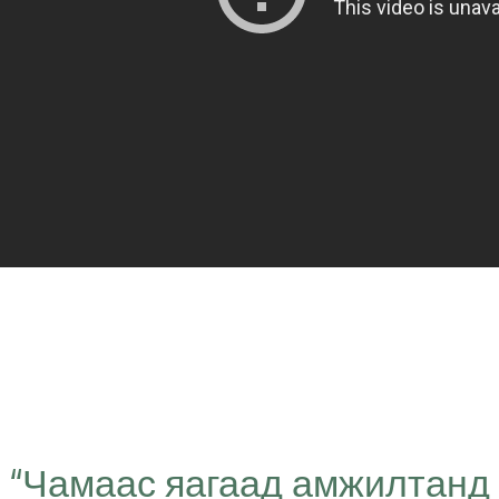
“Чамаас яагаад амжилтанд