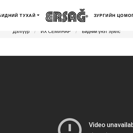
БИДНИЙ ТУХАЙ
ЗУРГИЙН ЦОМО
Дэлгүүр
ИХ СЕМИНАР
Бидний үнэт зүйлс